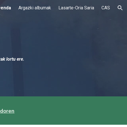
Denda
Argazki albumak
Lasarte-Oria Saria
CAS
ion
ak lortu ere.
ndoren