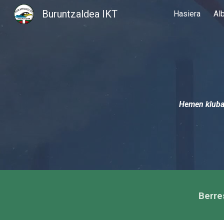
Buruntzaldea IKT
Hasiera
Al
Sk
Hemen klubak
Berre