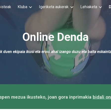
bisteak
Kluba
Igeriketa aukerak
Lehiaketa
ip to main content
Skip to navigat
Online Denda
 duen ekipaia ikusi eta erosi ahal izango duzu eta baita eskaintz
spen mezua ikusteko, joan gora inprimakia
bidali o