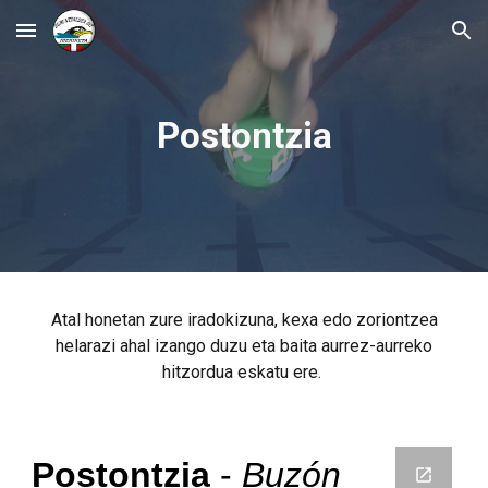
Skip to main content
Skip to navigation
Postontzia
Atal honetan zure iradokizuna, kexa edo zoriontzea
helarazi ahal izango duzu eta baita aurrez-aurreko
hitzordua eskatu ere.