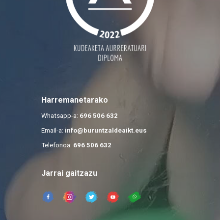
Harremanetarako
Whatsapp-a:
696 506 632
Email-a:
info@buruntzaldeaikt.eus
Telefonoa:
696 506 632
Jarrai gaitzazu