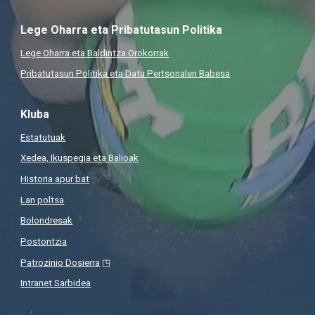
Lege Oharra eta Pribatutasun Politika
Lege Oharra eta Baldintza Orokorrak
Pribatutasun Politika eta Datu Pertsonalen Babesa
Kluba
Estatutuak
Xedea, Ikuspegia eta Balioak
Historia apur bat
Lan poltsa
Bolondresak
Postontzia
Patrozinio Dosierra
◳
Intranet Sarbidea