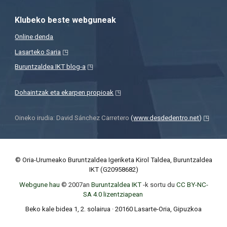
Klubeko beste webguneak
Online denda
Lasarteko Saria
◳
Buruntzaldea IKT blog-a
◳
Dohaintzak eta ekarpen propioak
◳
Oineko irudia: David Sánchez Carretero
(
www.desdedentro.net
)
◳
© Oria-Urumeako Buruntzaldea Igeriketa Kirol Taldea, Buruntzaldea
IKT (G20958682)
Webgune hau
© 2007an
Buruntzaldea IKT
-k sortu du
CC BY-NC-
SA 4.0
lizentziapean
Beko kale bidea 1, 2. solairua · 20160 Lasarte-Oria, Gipuzkoa